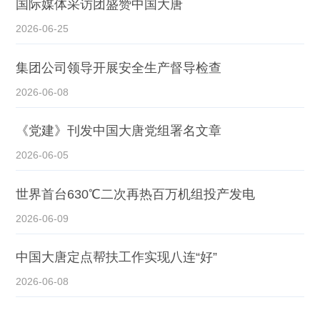
国际媒体采访团盛赞中国大唐
2026-06-25
​集团公司领导开展安全生产督导检查
2026-06-08
《党建》刊发中国大唐党组署名文章
2026-06-05
世界首台630℃二次再热百万机组投产发电
2026-06-09
中国大唐定点帮扶工作实现八连“好”
2026-06-08