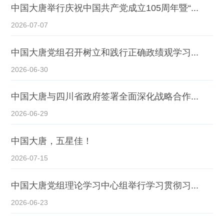
中国大唐举行庆祝中国共产党成立105周年暨“...
2026-07-07
中国大唐党组召开树立和践行正确政绩观学习...
2026-06-30
中国大唐与四川省政府签署全面深化战略合作...
2026-06-29
中国大唐，五星佳！
2026-07-15
中国大唐党组理论学习中心组举行学习贯彻习...
2026-06-23