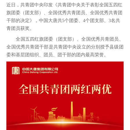
近日，共青团中央印发《共青团中央关于表彰全国五四红
旗团委（团支部）、全国优秀共青团员、全国优秀共青团
干部的决定》，中国大唐共5个团委、4个团支部、3名共
青团员获奖。
全国五四红旗团委（团支部）、全国优秀共青团员、
全国优秀共青团干部是共青团中央设立的分别授予县级团
委和基层团组织、团员、团干部的团内最高荣誉。