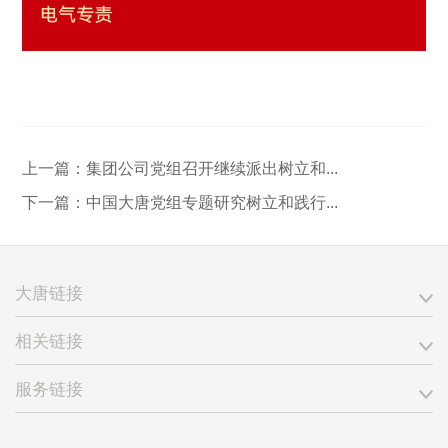
上一篇：
集团公司党组召开继续派出树立和...
下一篇：
中国大唐党组专题研究树立和践行...
大唐链接
相关链接
服务链接