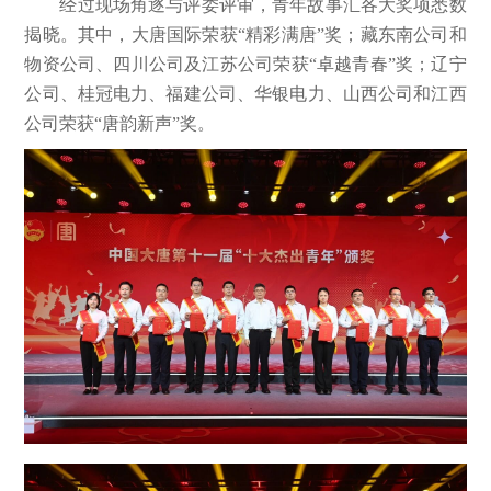
经过现场角逐与评委评审，青年故事汇各大奖项悉数
揭晓。其中，大唐国际荣获“精彩满唐”奖；藏东南公司和
物资公司、四川公司及江苏公司荣获“卓越青春”奖；辽宁
公司、桂冠电力、福建公司、华银电力、山西公司和江西
公司荣获“唐韵新声”奖。