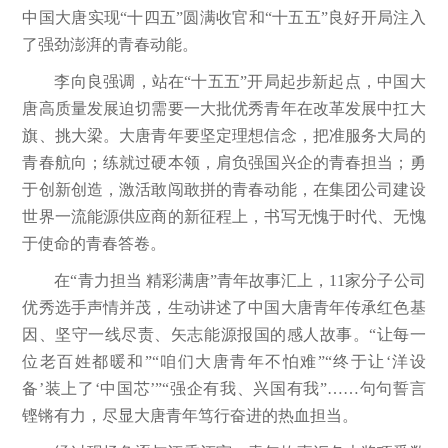
中国大唐实现“十四五”圆满收官和“十五五”良好开局注入
了强劲澎湃的青春动能。
李向良强调，站在“十五五”开局起步新起点，中国大
唐高质量发展迫切需要一大批优秀青年在改革发展中扛大
旗、挑大梁。大唐青年要坚定理想信念，把准服务大局的
青春航向；练就过硬本领，肩负强国兴企的青春担当；勇
于创新创造，激活敢闯敢拼的青春动能，在集团公司建设
世界一流能源供应商的新征程上，书写无愧于时代、无愧
于使命的青春答卷。
在“青力担当 精彩满唐”青年故事汇上，11家分子公司
优秀选手声情并茂，生动讲述了中国大唐青年传承红色基
因、坚守一线尽责、矢志能源报国的感人故事。“让每一
位老百姓都暖和”“咱们大唐青年不怕难”“终于让‘洋设
备’装上了‘中国芯’”“强企有我、兴国有我”……句句誓言
铿锵有力，尽显大唐青年笃行奋进的热血担当。