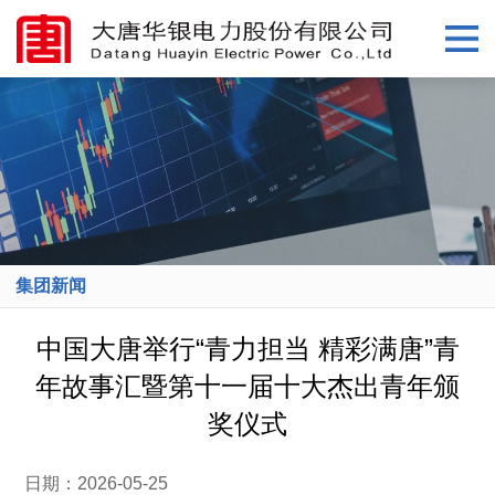
集团新闻
中国大唐举行“青力担当 精彩满唐”青
年故事汇暨第十一届十大杰出青年颁
奖仪式
日期：
2026-05-25