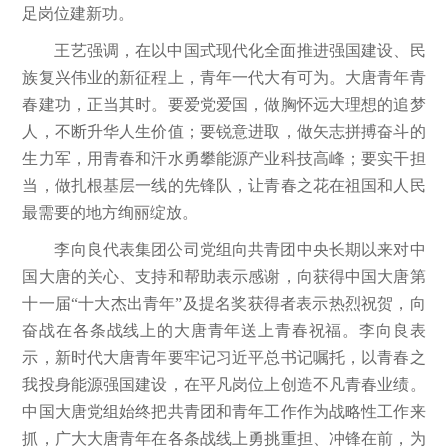
足岗位建新功。
王艺强调，在以中国式现代化全面推进强国建设、民
族复兴伟业的新征程上，青年一代大有可为。大唐青年青
春建功，正当其时。要爱党爱国，做胸怀远大理想的追梦
人，不断升华人生价值；要锐意进取，做矢志拼搏奋斗的
生力军，用青春和汗水勇攀能源产业科技高峰；要实干担
当，做扎根基层一线的先锋队，让青春之花在祖国和人民
最需要的地方绚丽绽放。
李向良代表集团公司党组向共青团中央长期以来对中
国大唐的关心、支持和帮助表示感谢，向获得中国大唐第
十一届“十大杰出青年”及提名奖获得者表示热烈祝贺，向
奋战在各条战线上的大唐青年送上青春祝福。李向良表
示，新时代大唐青年要牢记习近平总书记嘱托，以青春之
我投身能源强国建设，在平凡岗位上创造不凡青春业绩。
中国大唐党组始终把共青团和青年工作作为战略性工作来
抓，广大大唐青年在各条战线上勇挑重担、冲锋在前，为