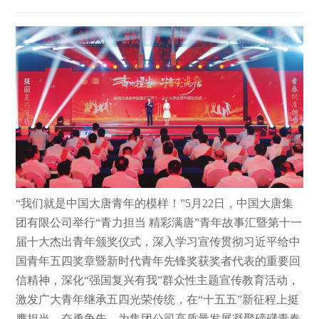
“我们就是中国大唐青年的模样！”5月22日，中国大唐集
团有限公司举行“青力担当 精彩满唐”青年故事汇暨第十一
届十大杰出青年颁奖仪式，深入学习宣传贯彻习近平给中
国青年五四奖章暨新时代青年先锋奖获奖者代表的重要回
信精神，深化“强国复兴有我”群众性主题宣传教育活动，
激发广大青年继承五四光荣传统，在“十五五”新征程上挺
膺担当、奋勇争先，为集团公司高质量发展凝聚磅礴青春