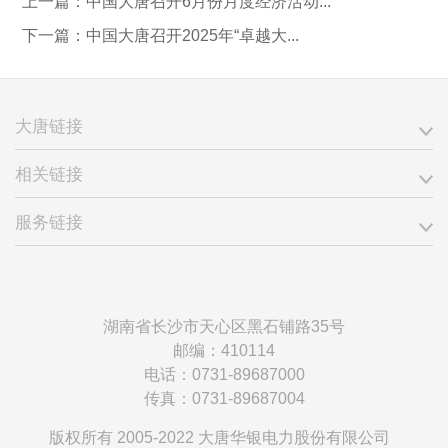
上一篇：
中国大唐召开6月份月度经济活动...
下一篇：
中国大唐召开2025年“卓越大...
大唐链接
相关链接
服务链接
湖南省长沙市天心区黑石铺路35号
邮编：410114
电话：0731-89687000
传真：0731-89687004
版权所有 2005-2022 大唐华银电力股份有限公司